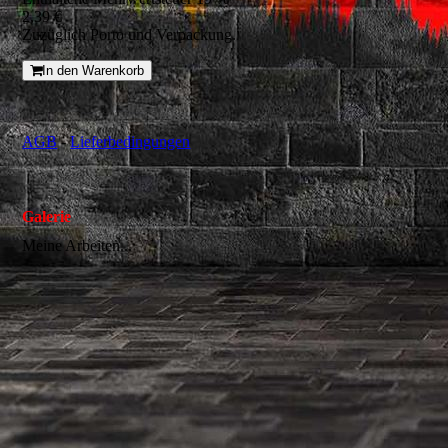
2,39 €
Zuzüglich Porto und Verpackung.
In den Warenkorb
AGB
-
Lieferbedingungen
Galerie
Meine Arbeiten...