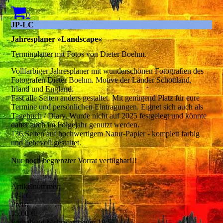
0
JP-LC
Jahresplaner »Landscape«
Terminplaner mit Fotos von Dieter Boehm.
Vollfarbiger Jahresplaner mit wunderschönen Fotografien des
Fotografen Dieter Boehm. Motive der Länder Schottland,
Irland und England.
Fast alle Seiten anders gestaltet. Mit genügend Platz für eure
Termine und persönlichen Eintragungen. Eignet sich auch als
Tagebuch / Diary. Wurde nicht auf 2025 festgelegt und könnte
daher auch im Folgejahr genutzt werden.
136 Seiten auf hochwertigem Natur-Papier - komplett farbig
und liebevoll gestaltet.
Nur noch begrenzter Vorrat verfügbar!!!
Artikelnummer:
JP-LC
Preis:
15,00 €
Enthaltene Mehrwertsteuer 19 %